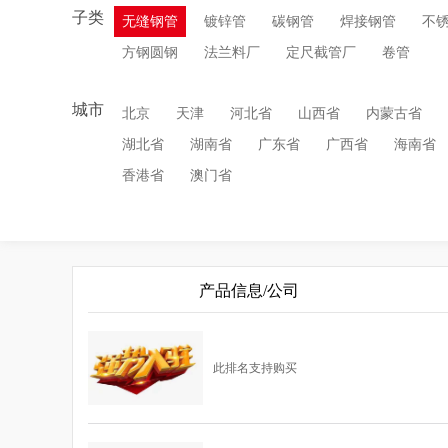
子类
无缝钢管
镀锌管
碳钢管
焊接钢管
不
方钢圆钢
法兰料厂
定尺截管厂
卷管
城市
北京
天津
河北省
山西省
内蒙古省
湖北省
湖南省
广东省
广西省
海南省
香港省
澳门省
产品信息/公司
此排名支持购买