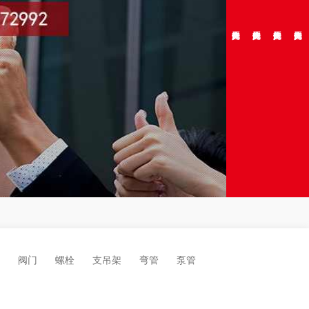
阀门
螺栓
支吊架
弯管
泵管