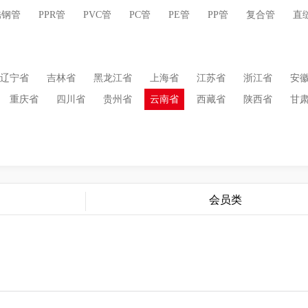
锈钢管
PPR管
PVC管
PC管
PE管
PP管
复合管
直
辽宁省
吉林省
黑龙江省
上海省
江苏省
浙江省
安
重庆省
四川省
贵州省
云南省
西藏省
陕西省
甘
会员类