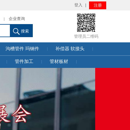
登入
|
注册
企业查询
|
搜索
管理员二维码
沟槽管件 玛钢件
补偿器 软接头
|
|
管件加工
管材板材
|
|
|