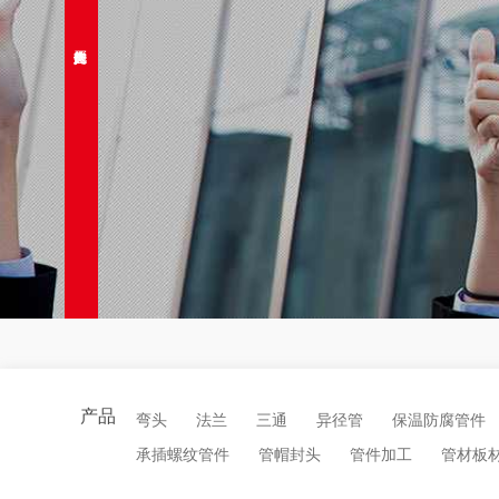
产品
弯头
法兰
三通
异径管
保温防腐管件
承插螺纹管件
管帽封头
管件加工
管材板