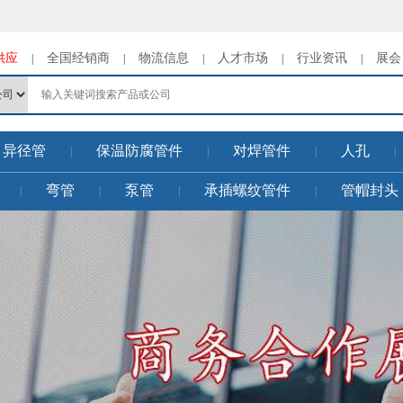
供应
全国经销商
物流信息
人才市场
行业资讯
展会
|
|
|
|
|
异径管
保温防腐管件
对焊管件
人孔
|
|
|
|
弯管
泵管
承插螺纹管件
管帽封头
|
|
|
|