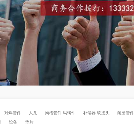
对焊管件
人孔
沟槽管件 玛钢件
补偿器 软接头
耐磨管件
材
设备
垫片