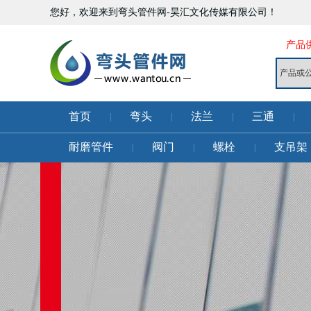
您好，欢迎来到弯头管件网-昊汇文化传媒有限公司！
产品
首页
弯头
法兰
三通
|
|
|
|
耐磨管件
阀门
螺栓
支吊架
|
|
|